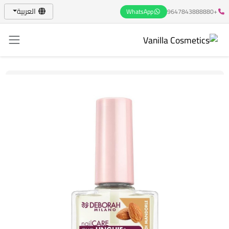
العربية
WhatsApp
+9647843888880