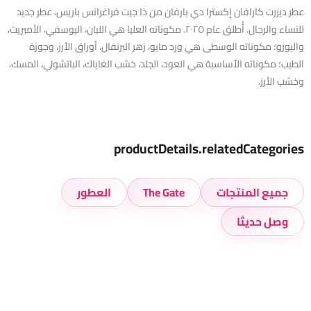
عطر ديزرت كارافان إكسترا دي بارفان من ذا جيت فراغرانس باريس، عطر جديد
للنساء والرجال. أُطلق عام ٢٠٢٥. مكوناته العليا هي اللبان، اليوسفي، الأمبريت،
واليوزو؛ مكوناته الوسطى هي ورد مايو، زهر البرتقال، أوراق الأرز، وجوزة
الطيب؛ مكوناته الأساسية هي العود، الجلد، خشب الغاياك، الباتشولي، المسك،
وخشب الأرز.
productDetails.relatedCategories
جميع المنتجات
The Gate
العطور
وصل حديثا