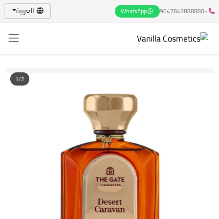
العربية
WhatsApp
+9647843888880
1/2