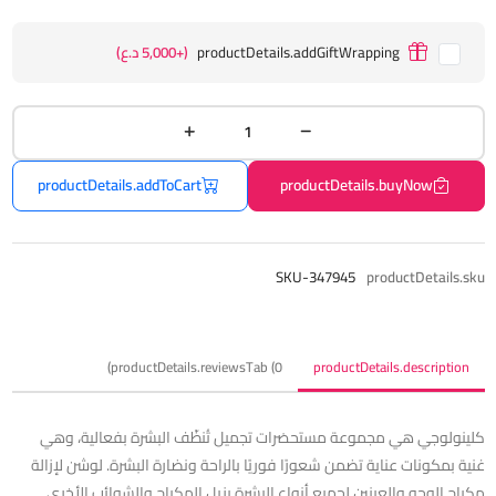
productDetails.addGiftWrapping
(+5,000 د.ع)
productDetails.addToCart
productDetails.buyNow
SKU-347945
productDetails.sku
productDetails.reviewsTab (0)
productDetails.description
كلينولوجي هي مجموعة مستحضرات تجميل تُنظّف البشرة بفعالية، وهي
غنية بمكونات عناية تضمن شعورًا فوريًا بالراحة ونضارة البشرة. لوشن لإزالة
مكياج الوجه والعينين لجميع أنواع البشرة يزيل المكياج والشوائب الأخرى