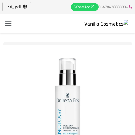
العربية
WhatsApp
+9647843888880