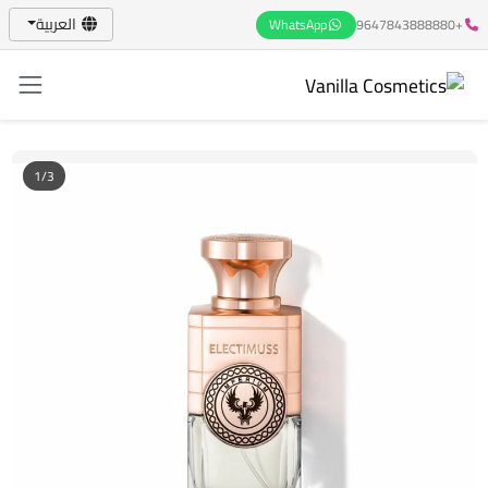
العربية
WhatsApp
+9647843888880
1/3