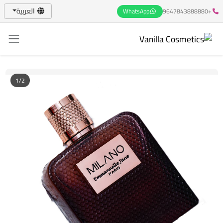
العربية
WhatsApp
+9647843888880
1/2