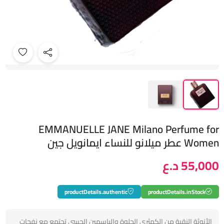
EMMANUELLE JANE Milano Perfume for
Women عطر ميلانو للنساء ايمانويل جين
55,000 د.ع
productDetails.authentic
productDetails.inStock
الأنوثة النقية من الكمثرى الحلوة والياسمين الحسي تجتمع مع نفحات