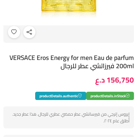
VERSACE Eros Energy for men Eau de parfum
200ml فيرزاتشي عطر للرجال
156,750 د.ع
productDetails.authentic
productDetails.inStock
إيروس إنرجي من فيرساتشي عطر حمضي عطري للرجال. هذا عطر جديد.
أُطلق عام ٢٠٢٤.