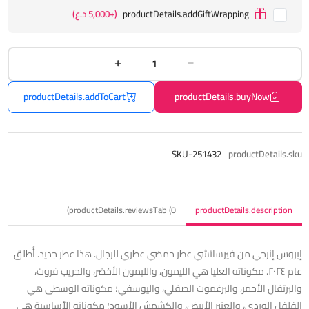
productDetails.addGiftWrapping
(+5,000 د.ع)
productDetails.addToCart
productDetails.buyNow
SKU-251432
productDetails.sku
productDetails.reviewsTab (0)
productDetails.description
إيروس إنرجي من فيرساتشي عطر حمضي عطري للرجال. هذا عطر جديد. أُطلق
عام ٢٠٢٤. مكوناته العليا هي الليمون، والليمون الأخضر، والجريب فروت،
والبرتقال الأحمر، والبرغموت الصقلي، واليوسفي؛ مكوناته الوسطى هي
الفلفل الوردي، والعنبر الأبيض، والكشمش الأسود؛ مكوناته الأساسية هي