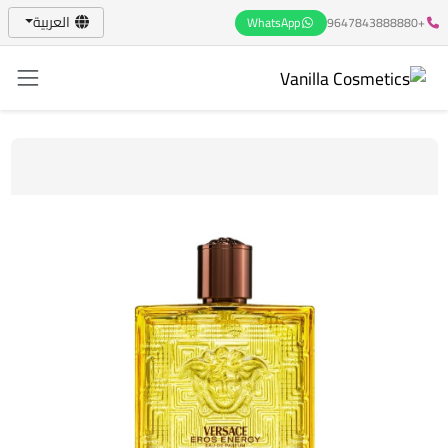
العربية
WhatsApp
+9647843888880