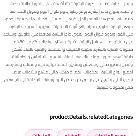
برايمر + عناية: يُضاعف رطوبة البشرة ثلاثة أضعاف على الفور لإطلالة صحية
واضحة. يُقوي حاجز البشرة. يوفر ترطيبًا يدوم طوال اليوم وطويل الأمد. عند
ملامسته، ينفجر هذا البرايمر الجل-كريمي المنعش بقطرات ماء صغيرة الحجم،
فينعم البشرة لتطبيق مكياج رائع. أثبتت الاختبارات السريرية أنه: يرطب البشرة
على الفور ويدوم طوال اليوم. يقوي حاجز البشرة ليحافظ على رطوبتها ويساعد
على حمايتها من العوامل البيئية الضارة. ويعتني ببشرتكِ بأكثر من 80% من
مكونات العناية بالبشرة. تركيبته الخفيفة والمنعشة والغنية بالماء تُشكل
طبقة تسمح بمرور الهواء بينكِ وبين البيئة. لتشعري بالانتعاش والطمأنينة،
وتبدين بمظهر صحي ومنتعش ومشرق. لمسة نهائية ندية وممتلئة ومشرقة.
لجميع أنواع البشرة. المكونات المميزة مركب مائي مشبع بالأيونات مركب
ترطيب ثلاثي يحتوي على نوعين من حمض الهيالورونيك بالإضافة إلى الجلسرين
مُعزز بمكونات طبيعية
productDetails.relatedCategories
جميع المنتجات
المكياج
الماركات