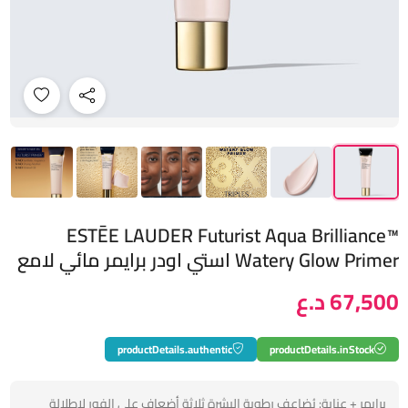
ESTĒE LAUDER Futurist Aqua Brilliance™
Watery Glow Primer استي اودر برايمر مائي لامع
67,500 د.ع
productDetails.authentic
productDetails.inStock
برايمر + عناية: يُضاعف رطوبة البشرة ثلاثة أضعاف على الفور لإطلالة