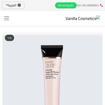
العربية
WhatsApp
+9647843888880
1/6