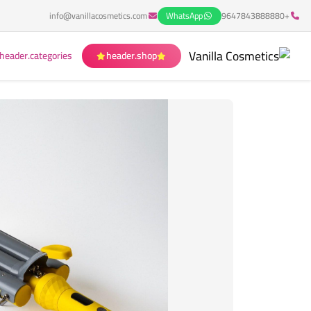
info@vanillacosmetics.com
WhatsApp
+9647843888880
header.categories
header.shop