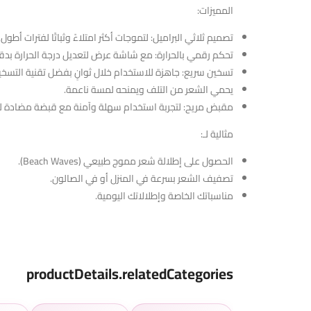
المميزات:
تصميم ثلاثي البراميل: لتموجات أكثر امتلاءً وثباتًا لفترات أطول.
تحكم رقمي بالحرارة: مع شاشة عرض لتعديل درجة الحرارة ب
تسخين سريع: جاهزة للاستخدام خلال ثوانٍ بفضل تقنية التسخي
يحمي الشعر من التلف ويمنحه لمسة ناعمة.
مقبض مريح: لتجربة استخدام سهلة وآمنة مع قبضة مضادة للا
مثالية لـ:
الحصول على إطلالة شعر مموج طبيعي (Beach Waves).
تصفيف الشعر بسرعة في المنزل أو في الصالون.
مناسباتك الخاصة وإطلالاتك اليومية.
productDetails.relatedCategories