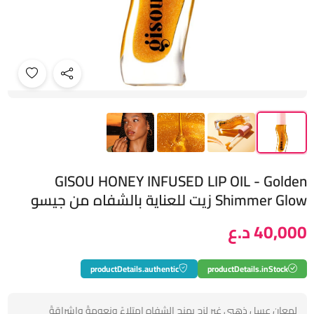
GISOU HONEY INFUSED LIP OIL - Golden
Shimmer Glow زيت للعناية بالشفاه من جيسو
40,000 د.ع
productDetails.authentic
productDetails.inStock
لمعان عسلٍ ذهبي غير لزج يمنح الشفاه امتلاءً ونعومةً وإشراقةً