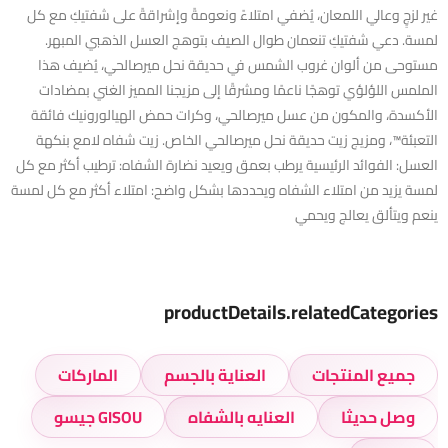
غير لزجٍ وعالي اللمعان، يُضفي امتلاءً ونعومةً وإشراقةً على شفتيكِ مع كل
لمسة. دعي شفتيكِ تنعمان طوال الصيف بتوهج العسل الذهبي المبهر.
مستوحى من ألوان غروب الشمس في حديقة نحل ميرصالحي، يُضيف هذا
الملمس اللؤلؤي توهجًا ناعمًا ومشرقًا إلى مزيجنا المميز الغني بمضادات
الأكسدة، والمكون من عسل ميرصالحي، وكرات حمض الهيالورونيك فائقة
التعبئة™، ومزيج زيت حديقة نحل ميرصالحي الخاص. زيت شفاه لامع بنكهة
العسل: الفوائد الرئيسية يرطب بعمق ويعيد نضارة الشفاه: ترطيب أكثر مع كل
لمسة يزيد من امتلاء الشفاه ويحددها بشكل واضح: امتلاء أكثر مع كل لمسة
ينعم ويتألق يعالج ويحمي
productDetails.relatedCategories
جميع المنتجات
العناية بالجسم
الماركات
وصل حديثا
العنايه بالشفاه
GISOU جيسو