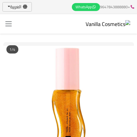
العربية
WhatsApp
+9647843888880
1/4