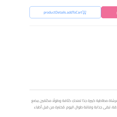
productDetails.addToCart
ة رموشكِ بكثافة. السر؟ فرشاة مطاطية كبيرة جدًا تمنحكِ كثافة وطولًا مكثفين ببضع
د. مع Endless Lashes، يمكنكِ الحصول على رموش محددة بدقة، تبقى جذابة وفاتنة طوال اليوم. مُختبرة من قبل أطباء