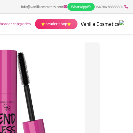
info@vanillacosmetics.com
WhatsApp
+9647843888880
header.categories
header.shop