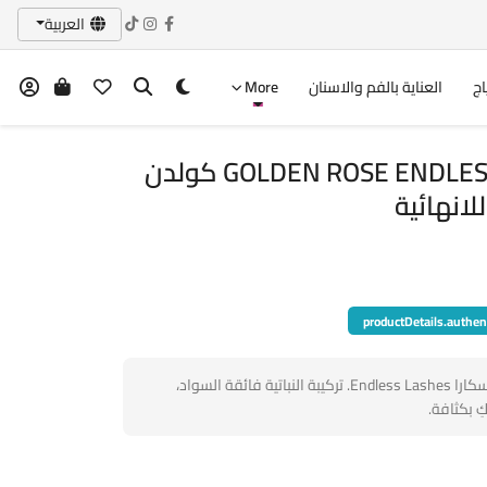
العربية
اج
العناية بالفم والاسنان
More
GOLDEN ROSE ENDLESS LASHES MASCARA كولدن
لانهائية
productDetails.authen
أطلقي العنان لجمال رموشكِ مع ماسكارا Endless Lashes. تركيبة النباتية فائقة السواد،
ِ بكثافة.