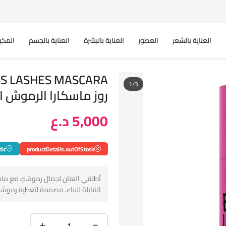
العناية بالشعر
العطور
العناية بالبشرة
العناية بالجسم
المكي
1/3
روز ماسكارا الرموش ال
5,000 د.ع
tic
productDetails.outOfStock
القابلة للبناء، مصممة لتغطية رموشك