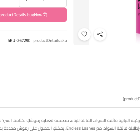
productDetails.buyNow
SKU-267290
productDetails.sku
productD
قي العنان لجمال رموشكِ مع ماسكارا Endless Lashes. تركيبة النباتية فائقة السواد، القابلة للبناء، مصممة لتغطي
تمريرات فقط. كرري العملية للحصول على كثافة وطول أكبر وإطلالة فائقة السوا