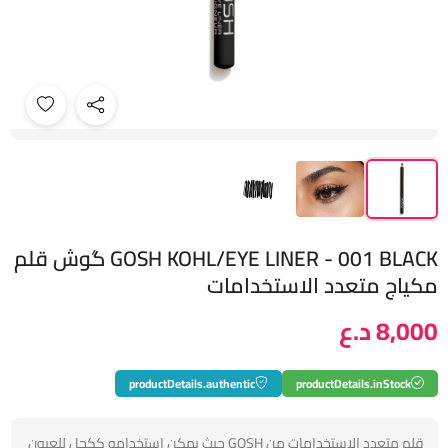
GOSH KOHL/EYE LINER - 001 BLACK گوش قلم
مكياج متعدد الاستخدامات
8,000 د.ع
productDetails.authentic
productDetails.inStock
قلم متعدد الاستخدامات من GOSH حيث يمكن استخدامه ككحل للعيون