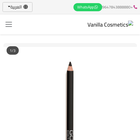
العربية
WhatsApp
+9647843888880
1/3