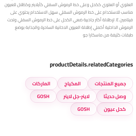
العلوي أو العلوي ككحل وعلى خط الرموش السفلي كآيلاينر وكظلال للعيون
مناسب للاستخدام على خط الرموش السفلي سهل الاستخدام يحتوي على
فيتامين E. لإطلالة أكثر جاذبية ضعي الكحل على خط الرموش السفلي وتحت
الرموش الداخلية أكملي إطلالة العيون الدخانية الساحرة والجذابة بوضع
طبقات كثيفة من ماسكارا جو
productDetails.relatedCategories
جميع المنتجات
المكياج
الماركات
وصل حديثا
لاينر-جل لاينر
GOSH
كحل عيون
GOSH