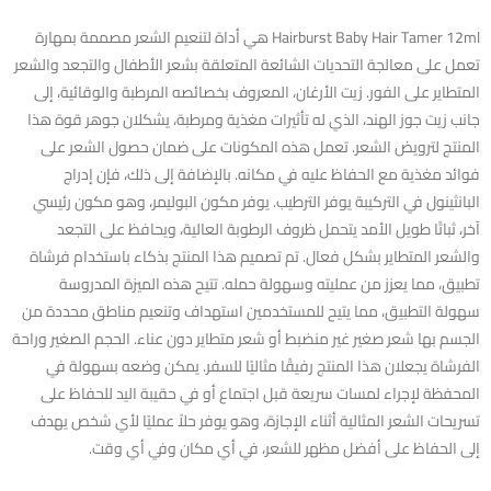
‏Hairburst Baby Hair Tamer 12ml هي أداة لتنعيم الشعر مصممة بمهارة
تعمل على معالجة التحديات الشائعة المتعلقة بشعر الأطفال والتجعد والشعر
المتطاير على الفور. زيت الأرغان، المعروف بخصائصه المرطبة والوقائية، إلى
جانب زيت جوز الهند، الذي له تأثيرات مغذية ومرطبة، يشكلان جوهر قوة هذا
المنتج لترويض الشعر. تعمل هذه المكونات على ضمان حصول الشعر على
فوائد مغذية مع الحفاظ عليه في مكانه. بالإضافة إلى ذلك، فإن إدراج
البانثينول في التركيبة يوفر الترطيب. يوفر مكون البوليمر، وهو مكون رئيسي
آخر، ثباتًا طويل الأمد يتحمل ظروف الرطوبة العالية، ويحافظ على التجعد
والشعر المتطاير بشكل فعال. تم تصميم هذا المنتج بذكاء باستخدام فرشاة
تطبيق، مما يعزز من عمليته وسهولة حمله. تتيح هذه الميزة المدروسة
سهولة التطبيق، مما يتيح للمستخدمين استهداف وتنعيم مناطق محددة من
الجسم بها شعر صغير غير منضبط أو شعر متطاير دون عناء. الحجم الصغير وراحة
الفرشاة يجعلان هذا المنتج رفيقًا مثاليًا للسفر. يمكن وضعه بسهولة في
المحفظة لإجراء لمسات سريعة قبل اجتماع أو في حقيبة اليد للحفاظ على
تسريحات الشعر المثالية أثناء الإجازة، وهو يوفر حلاً عمليًا لأي شخص يهدف
إلى الحفاظ على أفضل مظهر للشعر، في أي مكان وفي أي وقت.