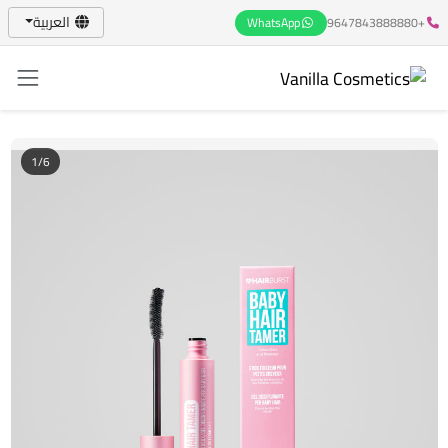
العربية
WhatsApp
+9647843888880
1/6