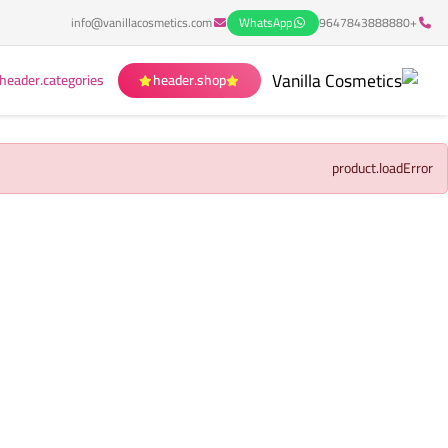
info@vanillacosmetics.com
WhatsApp
+9647843888880
header.categories
header.shop
product.loadError