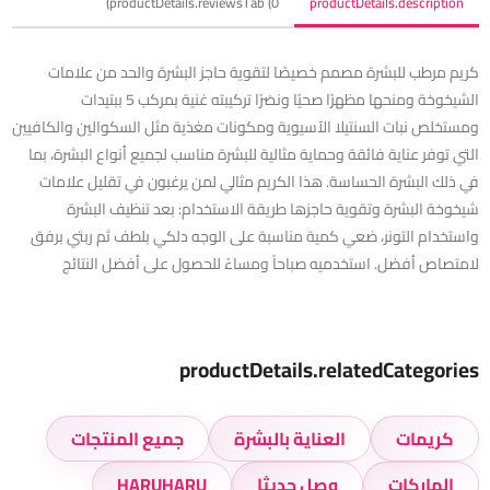
productDetails.reviewsTab (0)
productDetails.description
كريم مرطب للبشرة مصمم خصيصًا لتقوية حاجز البشرة والحد من علامات
الشيخوخة ومنحها مظهرًا صحيًا ونضرًا تركيبته غنية بمركب 5 ببتيدات
ومستخلص نبات السنتيلا الآسيوية ومكونات مغذية مثل السكوالين والكافيين
التي توفر عناية فائقة وحماية مثالية للبشرة مناسب لجميع أنواع البشرة، بما
في ذلك البشرة الحساسة. هذا الكريم مثالي لمن يرغبون في تقليل علامات
شيخوخة البشرة وتقوية حاجزها طريقة الاستخدام: بعد تنظيف البشرة
واستخدام التونر، ضعي كمية مناسبة على الوجه دلكي بلطف ثم ربتي برفق
لامتصاص أفضل. استخدميه صباحاً ومساءً للحصول على أفضل النتائج
productDetails.relatedCategories
كريمات
العناية بالبشرة
جميع المنتجات
الماركات
وصل حديثا
HARUHARU