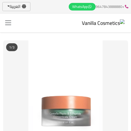
العربية
WhatsApp
+9647843888880
1/3