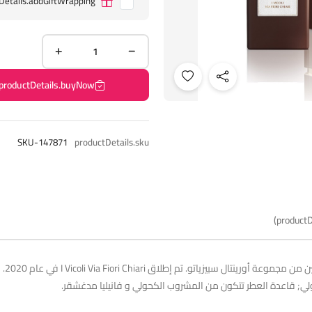
Details.addGiftWrapping
productDetails.buyNow
SKU-147871
productDetails.sku
productD
عطر 
تشولي; قاعدة العطر تتكون من المشروب الكحولي و فانيليا مدغشقر.