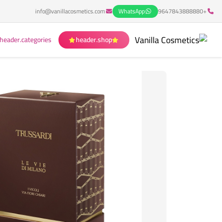
info@vanillacosmetics.com
WhatsApp
+9647843888880
header.categories
header.shop