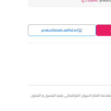
product
(+5,000 د.ع)
productDetails.addToCart
فيكولي فيا فيوري شياري من تروساردي هو عطر للجنسين من مجموعة أورينتال سبيزياتو. تم إطلاق I Vicoli Via Fiori Chiari في عام 2020. مقدمة العطر الحبهان الغواتيمالي, زهره الينسون و الليمون