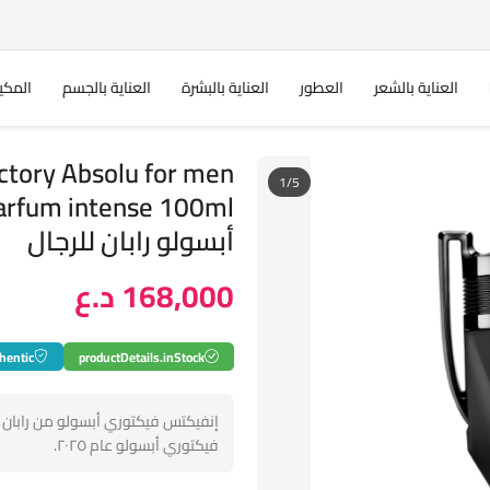
العناية بالشعر
العطور
العناية بالبشرة
العناية بالجسم
المكي
tory Absolu for men
1/5
أبسولو رابان للرجال
168,000 د.ع
hentic
productDetails.inStock
إنفيكتس فيكتوري أبسولو من رابان ع
فيكتوري أبسولو عام ٢٠٢٥.