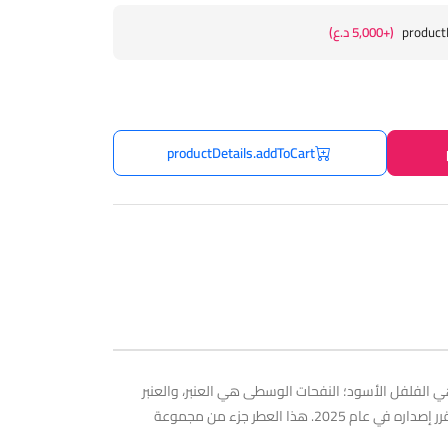
product
(+5,000 د.ع)
productDetails.addToCart
خشبي للرجال. هذا عطر جديد. تم إطلاق إفيكتوس فيكتوري أبسولو في عام 2025. النفحة العليا هي الفلفل الأسود؛ النفحات الوسطى هي العنبر، والعنبر
الرمادي، ونفحات خشبية؛ النفحات الأساسية هي خشب الصندل، اللبان، والباتشولي.إفيكتوس فيكتوري أبسولو من رابان هو عطر للرجال، من المقرر إصداره في عام 2025. هذا العطر جزء من مجموعة