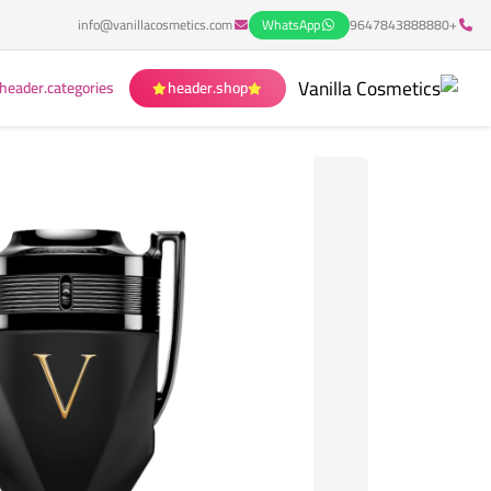
info@vanillacosmetics.com
WhatsApp
+9647843888880
header.categories
header.shop