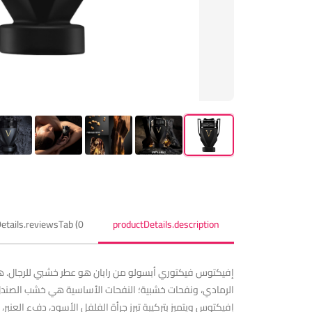
etails.reviewsTab (0)
productDetails.description
إفيكتوس ويتميز بتركيبة تبرز جرأة الفلفل الأسود، دفء العنب