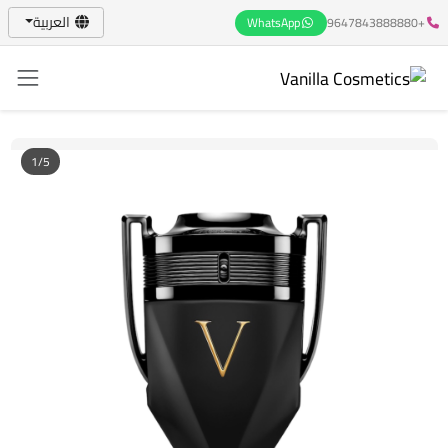
العربية
WhatsApp
+9647843888880
1/5