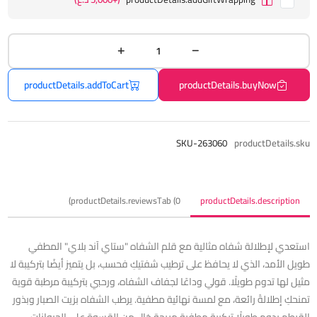
productDetails.addToCart
productDetails.buyNow
SKU-263060
productDetails.sku
productDetails.reviewsTab (0)
productDetails.description
استعدي لإطلالة شفاه مثالية مع قلم الشفاه "ستاي آند بلاي" المطفي
طويل الأمد، الذي لا يحافظ على ترطيب شفتيكِ فحسب، بل يتميز أيضًا بتركيبة لا
مثيل لها تدوم طويلًا. قولي وداعًا لجفاف الشفاه، ورحبي بتركيبة مرطبة قوية
تمنحكِ إطلالةً رائعة، مع لمسة نهائية مطفية. يرطب الشفاه بزيت الصبار وبذور
القرطم يدوم طويلًا تركيبة مطفية مريحة خالٍ من القسوة على الحيوانات،