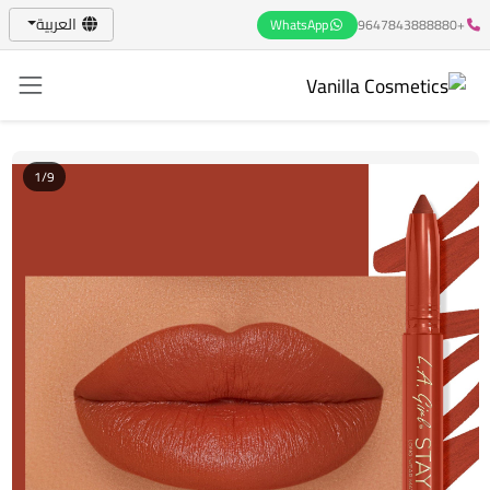
العربية
WhatsApp
+9647843888880
1/9