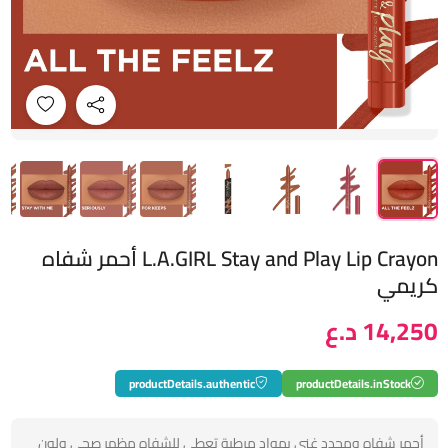
L.A.GIRL Stay and Play Lip Crayon أحمر شفاه
كريمي
14,250 د.ع
productDetails.authentic
productDetails.inStock
أحمر شفاه ومحدد غني بمواد مرطبة تعطي للشفاه مظهر صحي ولون