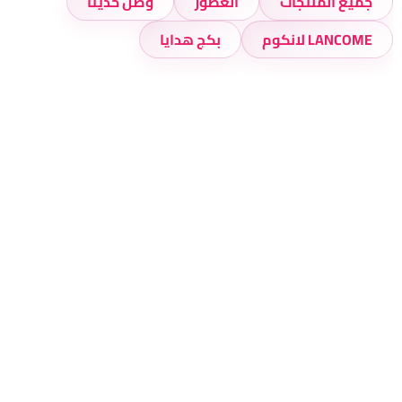
جميع المنتجات
العطور
وصل حديثا
LANCOME لانكوم
بكج هدايا