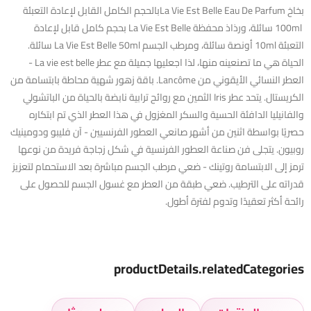
بخاخ La Vie Est Belle Eau De Parfumبالحجم الكامل القابل لإعادة التعبئة
100ml سائلة، ورذاذ محفظة La Vie Est Belle بحجم كامل قابل لإعادة
التعبئة 10ml أونصة سائلة، ومرطب الجسم La Vie Est Belle 50ml سائلة.
الحياة هي ما تصنعينه منها، لذا اجعليها جميلة مع عطر La vie est belle -
العطر النسائي الأيقوني من Lancôme. باقة زهور شهية محاطة بابتسامة من
الكريستال. يتحد عطر Iris الثمين مع روائح ترابية نابضة بالحياة من الباتشولي
والفانيليا الدافئة الحسية والسكر المغزول في هذا العطر الذي تم ابتكاره
حصريًا بواسطة اثنين من أشهر صانعي العطور الفرنسيين - آن فليبو ودومينيك
روبيون. يتجلى فن صناعة العطور الفرنسية في شكل زجاجة فريدة من نوعها
ترمز إلى الابتسامة روتينك - ضعي مرطب الجسم مباشرة بعد الاستحمام لتعزيز
قدراته على الترطيب. ضعي طبقة من العطر مع غسول الجسم للحصول على
رائحة أكثر تعقيدًا وتدوم لفترة أطول.
productDetails.relatedCategories