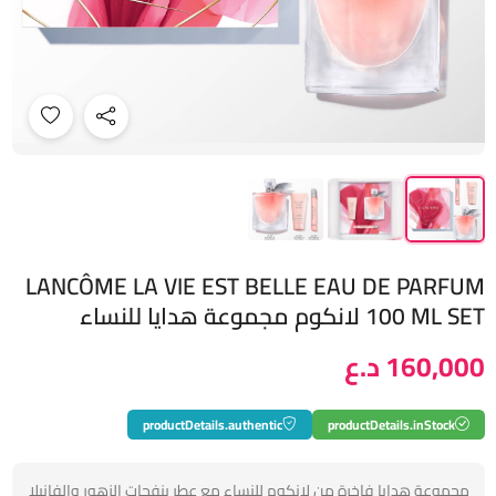
LANCÔME LA VIE EST BELLE EAU DE PARFUM
100 ML SET لانكوم مجموعة هدايا للنساء
160,000 د.ع
productDetails.authentic
productDetails.inStock
مجموعة هدايا فاخرة من لانكوم للنساء مع عطر بنفحات الزهور والفانيلا