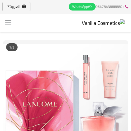
العربية
WhatsApp
+9647843888880
1/3