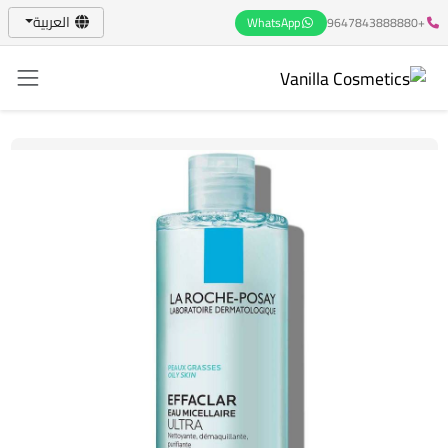
العربية
WhatsApp
+9647843888880