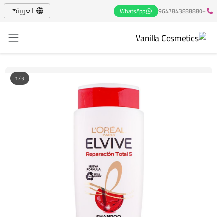
العربية
WhatsApp
+9647843888880
1/3