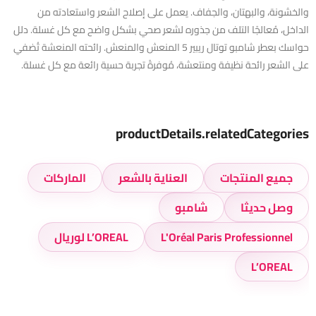
والخشونة، والبهتان، والجفاف. يعمل على إصلاح الشعر واستعادته من
الداخل، مُعالجًا التلف من جذوره لشعر صحي بشكل واضح مع كل غسلة. دلل
حواسك بعطر شامبو توتال ريبير 5 المنعش والمنعش. رائحته المنعشة تُضفي
على الشعر رائحة نظيفة ومنتعشة، مُوفرةً تجربة حسية رائعة مع كل غسلة.
productDetails.relatedCategories
جميع المنتجات
العناية بالشعر
الماركات
وصل حديثا
شامبو
L'Oréal Paris Professionnel
L’OREAL لوريال
L’OREAL