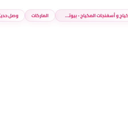
فرش المكياج و أسفنجات المكياج - بيوتي بلندرز
الماركات
وصل حديث