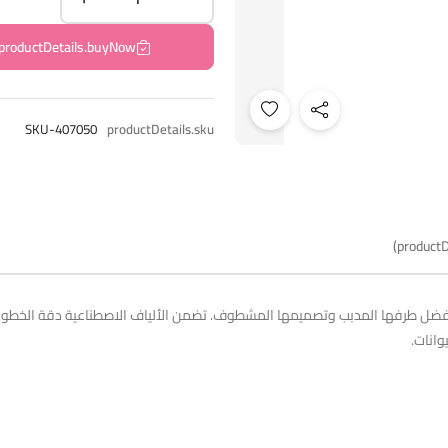
productDetails.buyNow
SKU-407050
productDetails.sku
productD
ة بفضل طرفها المدبب وتصميمها المشطوف. تضمن الألياف الاصطناعية دقة الخطوط
وانات.