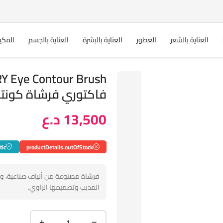
العناية بالشعر
العطور
العناية بالبشرة
العناية بالجسم
المكي
فاكتوري فرشاة كونتو
13,500 د.ع
tic
productDetails.outOfStock
فرشاة مصنوعة من ألياف صناعية، و
المدبب وتصميمها الزاوي.