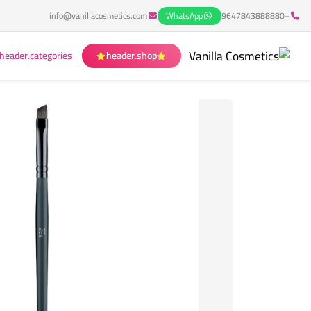
info@vanillacosmetics.com
WhatsApp
+9647843888880
header.categories
header.shop