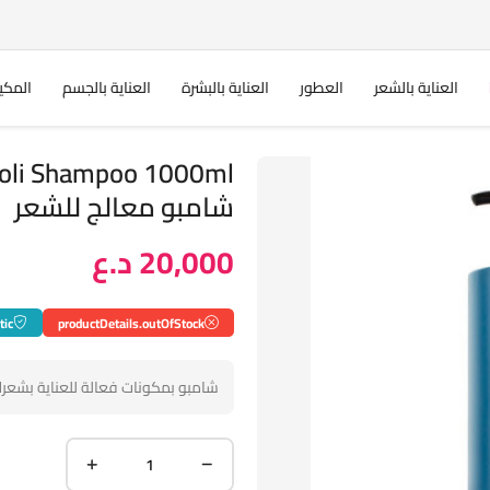
العناية بالشعر
العطور
العناية بالبشرة
العناية بالجسم
المكي
oli Shampoo 1000ml
شامبو معالج للشعر
20,000 د.ع
tic
productDetails.outOfStock
شامبو بمكونات فعالة للعناية بشعر