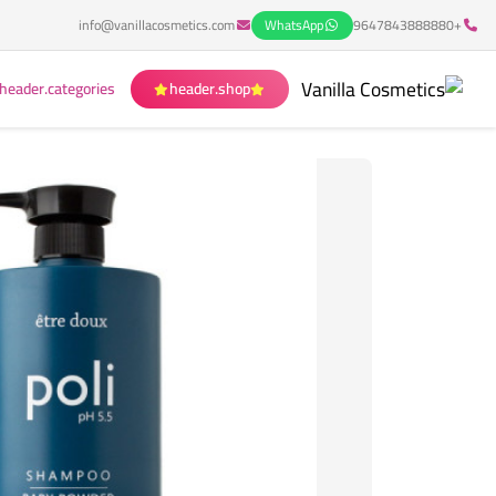
info@vanillacosmetics.com
WhatsApp
+9647843888880
header.categories
header.shop