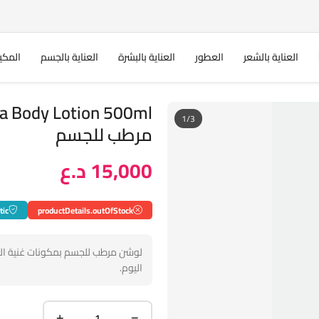
العناية بالشعر
العطور
العناية بالبشرة
العناية بالجسم
المكي
1/3
مرطب للجسم
15,000 د.ع
tic
productDetails.outOfStock
لوشن مرطب للجسم بمكونات غنية ا
اليوم.