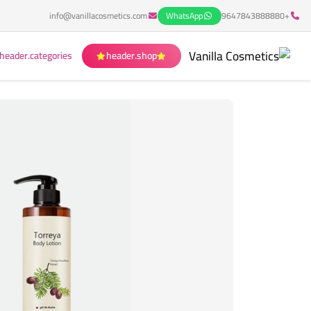
info@vanillacosmetics.com
WhatsApp
+9647843888880
header.categories
header.shop