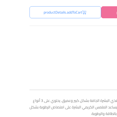
productDetails.addToCart
يتمتع اللوشن برائحة لطيفة ويعطي شعوراً بالانتعاش لوشن الجسم الذي يحتوي على مستخلص جيجو توريا نوسيفيرا ومستخلص الكرز الملكي، يغذي البشرة الجافة بشكل كبير وعميق. يحتوي على 3 أنواع
 يساعد الملمس الكريمي البشرة على امتصاص الرطوبة بشكل
الطاقة والرطوبة.