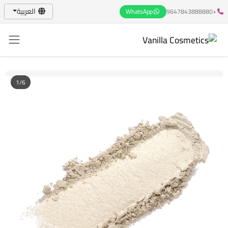
العربية
WhatsApp
+9647843888880
1/6