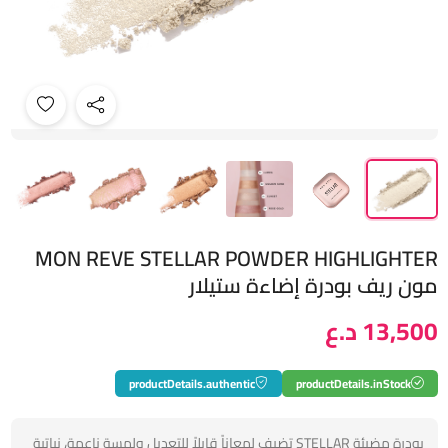
MON REVE STELLAR POWDER HIGHLIGHTER
مون ريف بودرة إضاءة ستيلار
13,500 د.ع
productDetails.authentic
productDetails.inStock
بودرة مضيئة STELLAR تضيف لمعاناً قابلاً للتعديل ولمسة ناعمة، نباتية