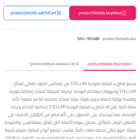
productDetails.addToCart
productDetails.buyNow
SKU-392486
productDetails.sku
productDetails.reviewsTab (0)
productDetails.description
يجمع مُضيء البشرة البودرة STELLAR بين انعكاس الضوء العالي لسائل
STELLAR وسهولة استخدام البودرة. تركيبته المرطبة تمنحكِ إشراقة فورية
ولمسة نهائية لامعة تدوم طويلاً، بينما يمنحكِ ملمسه الناعم شعوراً كأنه
بشرة ثانية. يُتيح لكِ مُضيء البشرة البودرة STELLAR إمكانية التحكم بدرجة
الإضاءة، مما يُساعدكِ على الحصول على تأثير لامع من اللؤلؤي الخفيف إلى
اللمعان الرطب المُتألق. بفضل عبوته الأنيقة التي تُغلق بمغناطيس، والمزودة
بمرآة، فهو مثالي لحمله معكِ دائماً. مناسب لجميع أنواع البشرة. متوفر بأربعة
ألوان متألقة فريدة. لكل مرة ترغبين فيها بإضافة لمسة من اللمعان لإطلالتكِ