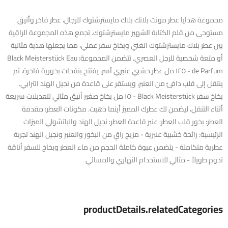
مجموعة هدايا عطر مونت بلانك بلاك مايسترشتوك للرجال، عطر فاخر وأنيق
مستوحى من قلم الكتابة الشهير مايسترشتوك. تجمع هذه المجموعة الراقية
بين عطر بلاك مايسترشتوك الغني وبخاخ سفر عملي، مما يجعلها هدية مثالية
أو متعة شخصية للرجل العصري. تتضمن المجموعة: Black Meisterstück Eau
de Parfum - ١٢٥ مل عطر خشبي عنبري آسر، يفتتح بنفحات بخورية فاخرة، ثم
ينتقل إلى قلب دافئ من العنبر، ويستقر على قاعدة من نجيل الهند الترابي.
بخاخ سفر Black Meisterstück - ١٥ مل بخاخ صغير أنيق مثالي لتعديلات سريعة
أثناء التنقل، ليضمن لك عطرك المميز أينما ذهبت. مكونات العطر: مقدمة
العطر: بخور قلب العطر: عنبر قاعدة العطر: نجيل الهند والباتشولي الميزات
الرئيسية: رائحة خشبية عنبرية - مزيج راقٍ من البخور والعنبر ونجيل الهند تجربة
عطرية متكاملة - يتضمن عبوة كاملة الحجم من ماء العطر وبخاخ للسفر أناقة
تدوم طويلاً - مثالي للاستخدام النهاري والمسائي
productDetails.relatedCategories