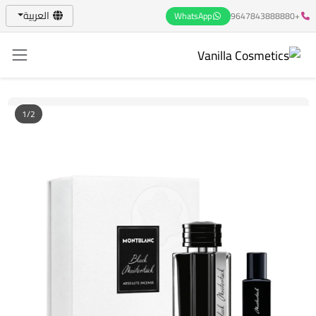
العربية
WhatsApp
+9647843888880
1/2