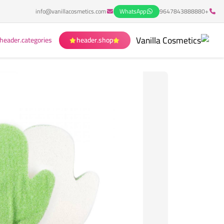
info@vanillacosmetics.com
WhatsApp
+9647843888880
header.categories
header.shop