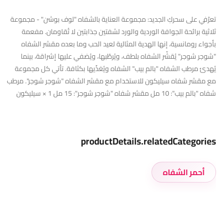
تعرّفي على سحركِ الجديد: مجموعة العناية بالشفاه "لوف بوشن" - مجموعة
ثلاثية برائحة الجوافة الوردية والورد لشفتين جذابتين لا تُقاومان. مفعمة
بأجواء رومانسية، إنها الهدية المثالية لعيد الحب وما بعده مقشر الشفاه
"شوجر شوجر" يُقشّر الشفاه بلطف، ويُرطّبها، ويُضفي عليها إشراقة، بينما
يُهدئ مرطب الشفاه "بالم بيب" الشفاه ويُغذّيها بكثافة. تأتي كل مجموعة
مع مقشر شفاه سيليكون للاستخدام مع مقشر الشفاه "شوجر شوجر". مرطب
شفاه "بالم بيب": 10 مل مقشر شفاه "شوجر شوجر": 15 مل 1 × سيليكون
productDetails.relatedCategories
أحمر الشفاه