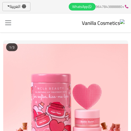
العربية
WhatsApp
+9647843888880
1/3