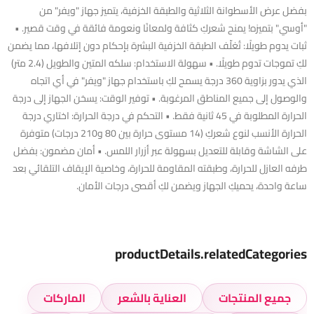
بفضل عرض الأسطوانة الثلاثية والطبقة الخزفية، يتميز جهاز "ويفر" من
"أوسي" بتميزه! يمنح شعركِ كثافة ولمعانًا ونعومة فائقة في وقت قصير. •
ثبات يدوم طويلًا: تُغلّف الطبقة الخزفية البشرة بإحكام دون إتلافها، مما يضمن
لكِ تموجات تدوم طويلًا. • سهولة الاستخدام: سلكه المتين والطويل (2.4 متر)
الذي يدور بزاوية 360 درجة يسمح لكِ باستخدام جهاز "ويفر" في أي اتجاه
والوصول إلى جميع المناطق المرغوبة. • توفير الوقت: يسخن الجهاز إلى درجة
الحرارة المطلوبة في 45 ثانية فقط. • التحكم في درجة الحرارة: اختاري درجة
الحرارة الأنسب لنوع شعركِ (14 مستوى حرارة بين 80 و210 درجات) متوفرة
على الشاشة وقابلة للتعديل بسهولة عبر أزرار اللمس. • أمان مضمون: بفضل
طرفه العازل للحرارة، وطبقته المقاومة للحرارة، وخاصية الإيقاف التلقائي بعد
ساعة واحدة، يحميكِ الجهاز ويضمن لكِ أقصى درجات الأمان.
productDetails.relatedCategories
جميع المنتجات
العناية بالشعر
الماركات