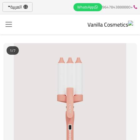
العربية
WhatsApp
+9647843888880
1/7