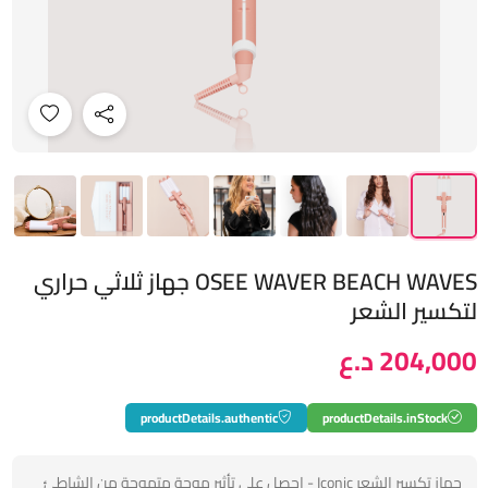
OSEE WAVER BEACH WAVES جهاز ثلاثي حراري
لتكسير الشعر
204,000 د.ع
productDetails.authentic
productDetails.inStock
جهاز تكسير الشعر ‏Iconic - احصل على تأثير موجة متموجة من الشاطئ