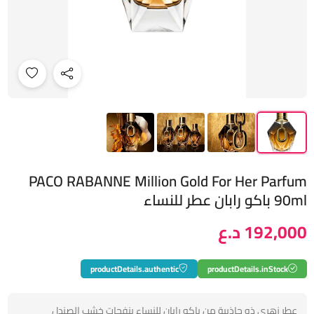
PACO RABANNE Million Gold For Her Parfum
90ml باكو رابان عطر للنساء
192,000 د.ع
productDetails.authentic
productDetails.inStock
عطر زهري ذو جاذبية من باكو رابان للنساء بنفحات خشب الصندل