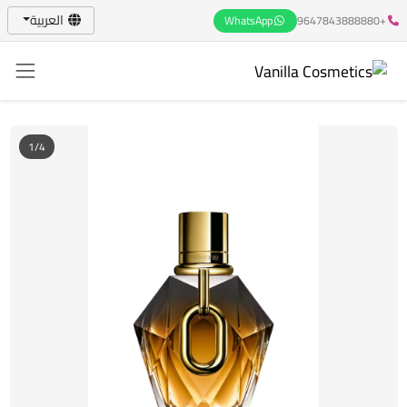
العربية
WhatsApp
+9647843888880
1/4