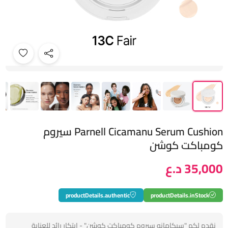
Parnell Cicamanu Serum Cushion سيروم
كومباكت كوشن
35,000 د.ع
productDetails.authentic
productDetails.inStock
نقدم لكم "سيكامانو سيروم كومباكت كوشن" - ابتكار رائد للعناية