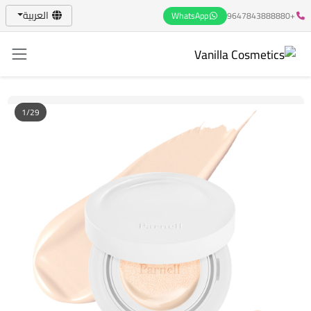
العربية
WhatsApp
+9647843888880
1/29