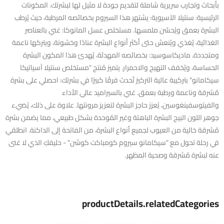
بأبحاث وتجارب سريرية شاملة لتقديم جودة لا مثيل لها لبشرتك. المكونات
الرئيسية: سنتيلا الآسيوية: يشتهر هذا السيروم بخصائصه المرطبة، حيث يُرطب
البشرة بعمق ويُحسّن ملمسها. مستخلص عسل المانوكا: غني بالعناصر
الغذائية، يُغذي ويُنعش حتى أكثر أنواع البشرة عنادًا وخشونة، ويتركها ناعمة
ومتجددة. ماديكاسوسيد: بخصائصه المهدئة، يُهدئ هذا المكون البشرة
الحساسة، ويُخفف التهيج والاحمرار. يتميز مُنتج "مستخلص سنتيلا آسياتيكا
سيكامانو" بتركيبة عالية التركيز تُحدث فرقًا كبيرًا في بشرتك: احصلي على بشرة
مُشرقة وناعمة ورطبة بعمق. غني بالسيراميد عالي الأداء
والفيتوسفينغوسين، يُعزز حاجز البشرة لتعزيز مرونتها. علاوة على ذلك، يُضيء
جوهر اللون البيج البشرة الباهتة وغير المُوحدة بشكل طبيعي، مما يضمن بشرة
مُشرقة خالية من العيوب لجميع أنواع البشرة، من الفاتحة إلى الداكنة. انطلقي
في رحلة تحول مع "سيكامانو سيروم كومباكت كوشن" - حليفكِ الذي لا غنى
عنه لبشرة مُشرقة وصحية المظهر.
productDetails.relatedCategories