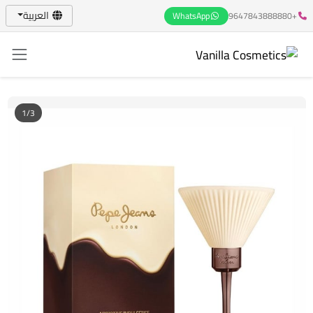
العربية
WhatsApp
+9647843888880
1/3