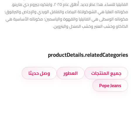
الفانيليا للنساء. هذا عطر جديد. أُطلق عام ٢٠٢٥. وابتكره جيروم دي مارينو.
مكوناته العليا هي الشوكولاتة البيضاء والفلفل الوردي والإجاص والبرقوق؛
مكوناته الوسطى هي الفانيليا والقهوة والياسمين؛ مكوناته الأساسية هي
الكاكاو وخشب العنبر وخشب الصندل والبنزوين.
productDetails.relatedCategories
جميع المنتجات
العطور
وصل حديثا
Pepe Jeans