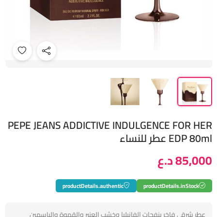
PEPE JEANS ADDICTIVE INDULGENCE FOR HER
EDP 80ml عطر للنساء
85,000 د.ع
productDetails.authentic
productDetails.inStock
عطر شرقي فاخر بنفحات الفانيليا وخشب العنبر والقهوة والياسمين