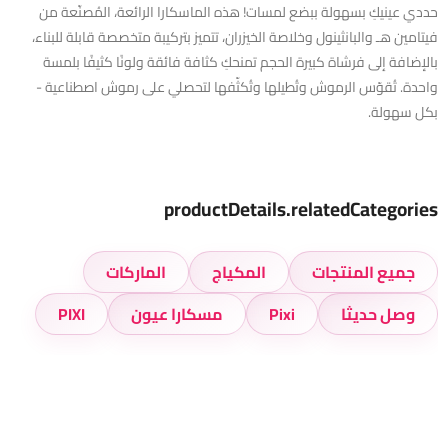
حددي عينيكِ بسهولة ببضع لمسات! هذه الماسكارا الرائعة، المُصنّعة من
فيتامين هـ والبانثينول وخلاصة الخيزران، تتميز بتركيبة متخصصة قابلة للبناء،
بالإضافة إلى فرشاة كبيرة الحجم تمنحكِ كثافة فائقة ولونًا كثيفًا بلمسة
واحدة. تُقوّس الرموش وتُطيلها وتُكثّفها لتحصلي على رموش اصطناعية -
بكل سهولة.
productDetails.relatedCategories
جميع المنتجات
المكياج
الماركات
وصل حديثا
Pixi
مسكارا عيون
PIXI