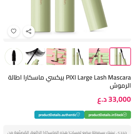
PIXI Large Lash Mascara بيكسي ماسكارا اطالة
الرموش
33,000 د.ع
productDetails.authentic
productDetails.inStock
حددي عينيكِ بسهولة ببضع لمسات! هذه الماسكارا الرائعة، المُصنّعة من