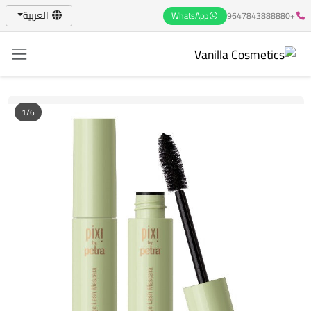
العربية
WhatsApp
+9647843888880
1/6