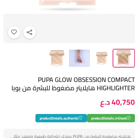
PUPA GLOW OBSESSION COMPACT
HIGHLIGHTER هايلايتر مضغوظ للبشرة من بوبا
40,750 د.ع
productDetails.authentic
productDetails.inStock
هايلايتر مضغوط للبشرة من PUPA يمنحكِ اشراقة طبيعية وتوهج مثالي