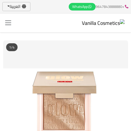
العربية
WhatsApp
+9647843888880
1/4