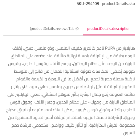
SKU-294108
productDetails.sku
productDetails.reviewsTab (0)
productDetails.description
هايلايتر من PUPA ناعم كالحرير، خفيف الملمس وذو ملمس حسي، يُغلف
الوجه بطبقة من الإشراقة بلمسة نهائية متألقة. عند وضعه على المناطق
البارزة من الوجه، مثل عظام الوجنتين، وجسر الأنف، وقوس الحاجب، وقوس
كيوبيد، يُضفي انعكاسات ضوئية استثنائية اللمعان من فاتح إلى متوسط
تركيبة هجينة حصرية تجمع بين أفضل ما في البودرة والكريمة والقوام
المخبوز لإشراقة لا مثيل لها. ملمس حريري بملمس حسّي فريد، غني بلآلئ
فائقة النعومة يُعزز جمال البشرة بتأثير متوهج استثنائي. ضعي الهايلايتر على
المناطق البارزة من وجهكِ - على عظام الخدين، وجسر الأنف، وفوق قوس
الحاجب وتحته، وفوق قوس كيوبيد. يمكن استخدامه بمفرده أو فوق مكياج
وجهكِ. لإشراقة ناعمة، امزجيه باستخدام فرشاة أحمر الخدود المستديرة من
مجموعة الفرش الاحترافية، أو لتأثير كثيف وواضح، استخدمي فرشاة دمج
العيون.