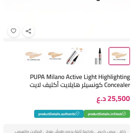
PUPA Milano Active Light Highlighting
Concealer كونسيلر هايلايت أكتيف لايت
25,500 د.ع
productDetails.authentic
productDetails.inStock
خافي عيوب كريمي بتركيبة ثابتة يدوم طويلًا، يغطي الهالات والعيوب