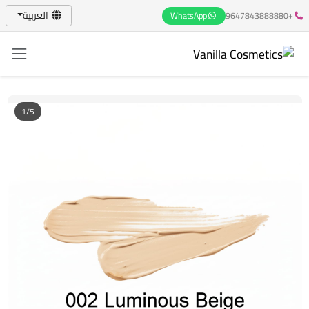
العربية
WhatsApp
+9647843888880
1/5