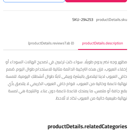
SKU-294253
productDetails.sku
productDetails.reviewsTab (0)
productDetails.description
مظهر وجه نضر يدوم طويلًا. سواء كنتِ ترغبين في تصحيح الهالات السوداء أو
إخفاء العيوب، فإن هذه التركيبة الدائمة مثالية للاستخدام طوال اليوم. صُمم
خافي العيوب لدينا ليلتصق بالبشرة ويبقى ثابتًا طوال أنشطتكِ اليومية. للمسة
نهائية ناعمة وخالية من العيوب. قوام خافي العيوب الكريمي لا يلتصق بأي
بقع جافة أو ملمس، ما يمنحكِ قاعدة ناعمة دون عناء. والنتيجة هي لمسة
نهائية طبيعية خالية من العيوب تكاد لا تُلاحظ.
productDetails.relatedCategories