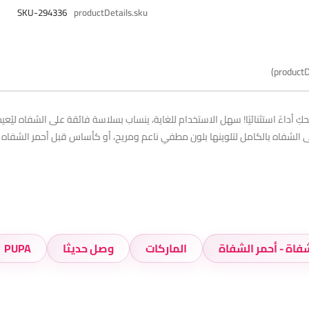
SKU-294336
productDetails.sku
productD
ِ أداءً استثنائيًا! سهل الاستخدام للغاية، ينساب بسلاسة فائقة على الشفاه ليُ
ى الشفاه بالكامل لتلوينها بلون مطفي ناعم ومريح، أو كأساس قبل أحمر الشفاه لزي
فاة - أحمر الشفاة
الماركات
وصل حديثا
PUPA