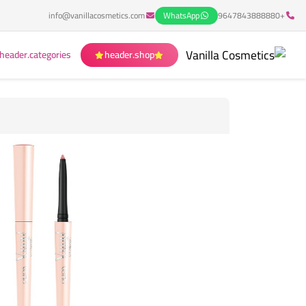
info@vanillacosmetics.com
WhatsApp
+9647843888880
header.categories
header.shop