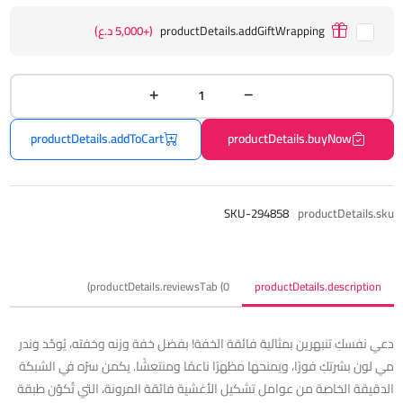
productDetails.addGiftWrapping
(+5,000 د.ع)
productDetails.addToCart
productDetails.buyNow
SKU-294858
productDetails.sku
productDetails.reviewsTab (0)
productDetails.description
دعي نفسكِ تنبهرين بمثالية فائقة الخفة! بفضل خفة وزنه وخفته، يُوحّد وندر
مي لون بشرتكِ فورًا، ويمنحها مظهرًا ناعمًا ومنتعشًا. يكمن سرّه في الشبكة
الدقيقة الخاصة من عوامل تشكيل الأغشية فائقة المرونة، التي تُكوّن طبقة