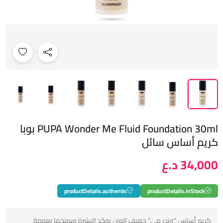
PUPA Wonder Me Fluid Foundation 30ml بوبا
كريم أساس سائل
34,000 د.ع
productDetails.authentic
productDetails.inStock
كريم أساس "وندر مي" خفيف الوزن يوحّد البشرة ويمنحها نعومة