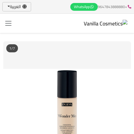
العربية
WhatsApp
+9647843888880
1/7