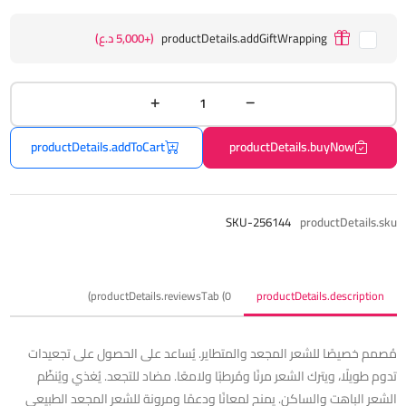
productDetails.addGiftWrapping
(+5,000 د.ع)
productDetails.addToCart
productDetails.buyNow
SKU-256144
productDetails.sku
productDetails.reviewsTab (0)
productDetails.description
مُصمم خصيصًا للشعر المجعد والمتطاير. يُساعد على الحصول على تجعيدات
تدوم طويلًا، ويترك الشعر مرنًا ومُرطبًا ولامعًا. مضاد للتجعد. يُغذي ويُنظّم
الشعر الباهت والساكن. يمنح لمعانًا ودعمًا ومرونة للشعر المجعد الطبيعي