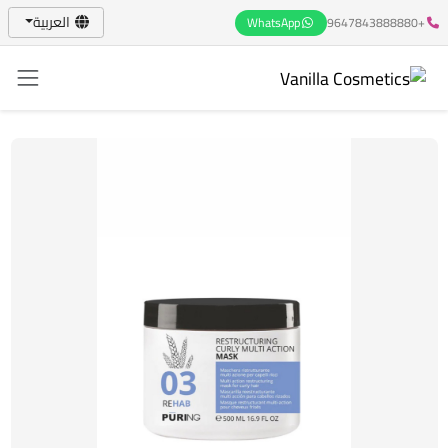
العربية
WhatsApp
+9647843888880