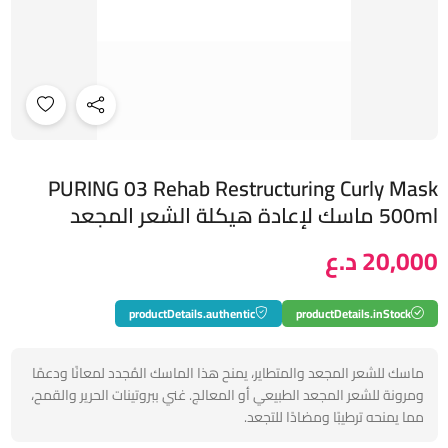
PURING 03 Rehab Restructuring Curly Mask
500ml ماسك لإعادة هيكلة الشعر المجعد
20,000 د.ع
productDetails.authentic
productDetails.inStock
ماسك للشعر المجعد والمتطاير، يمنح هذا الماسك المُجدد لمعانًا ودعمًا
ومرونة للشعر المجعد الطبيعي أو المعالج. غني ببروتينات الحرير والقمح،
مما يمنحه ترطيبًا ومضادًا للتجعد.