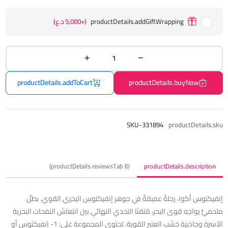
productDetails.addGiftWrapping
(+5,000 د.ع)
productDetails.addToCart
productDetails.buyNow
SKU-331894
productDetails.sku
productDetails.reviewsTab (0)
productDetails.description
إنفيكتوس أكوا، رحلةٌ عميقةٌ في جوهر إنفيكتوس البحري القوي. بطلٌ
ملحميٌّ يواجه قوى البحر، مُتقنًا التحدي النهائي بين انتعاش النفحات البحرية
الآسرة وجاذبية خشب العنبر القوية. تحتوي المجموعة على: 1- إنفيكتوس أو