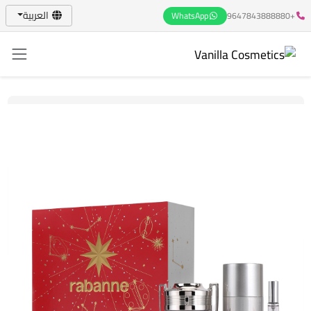
العربية
WhatsApp
+9647843888880