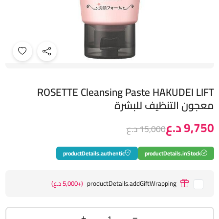
ROSETTE Cleansing Paste HAKUDEI LIFT
معجون التنظيف للبشرة
9,750 د.ع
15,000 د.ع
productDetails.authentic
productDetails.inStock
productDetails.addGiftWrapping
(+5,000 د.ع)