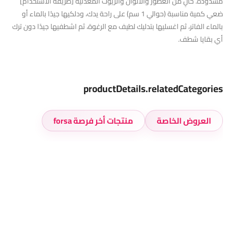
مشدودة. خالٍ من العطور والألوان والزيوت المعدنية [طريقة الاستخدام]
ضعي كمية مناسبة (حوالي 1 سم) على راحة يدك، ودلكيها جيدًا بالماء أو
بالماء الفاتر، ثم اغسليها بتدليك لطيف مع الرغوة، ثم اشطفيها جيدًا دون ترك
أي بقايا شطف.
productDetails.relatedCategories
العروض الخاصة
منتجات أخر فرصة forsa