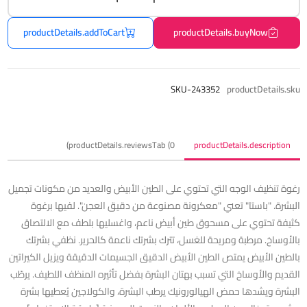
productDetails.addToCart
productDetails.buyNow
SKU-243352
productDetails.sku
productDetails.reviewsTab (0)
productDetails.description
رغوة تنظيف الوجه التي تحتوي على الطين الأبيض والعديد من مكونات تجميل
البشرة. "باستا" تعني "معكرونة مصنوعة من دقيق العجن". لفيها برغوة
كثيفة تحتوي على مسحوق طين أبيض ناعم، واغسليها بلطف مع الالتصاق
بالأوساخ. مرطبة ومريحة للغسل، تترك بشرتك ناعمة كالحرير. نظفي بشرتك
بالطين الأبيض يمتص الطين الأبيض الدقيق الجسيمات الدقيقة ويزيل الكيراتين
القديم والأوساخ التي تسبب بهتان البشرة بفضل تأثيره المنظف اللطيف. يرطّب
البشرة ويشدها حمض الهيالورونيك يرطب البشرة، والكولاجين يُعطيها بشرة