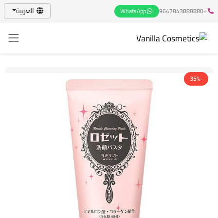
العربية
WhatsApp
+9647843888880
-35%