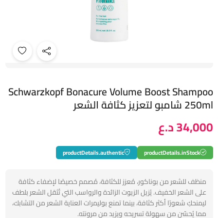
Schwarzkopf Bonacure Volume Boost Shampoo
250ml شامبو لتعزيز كثافة الشعر
34,000 د.ع
productDetails.authentic
productDetails.inStock
منظف ​​للشعر من بوناكور، مُعزز للكثافة، مُصمم خصيصًا لإضفاء كثافة
على الشعر الخفيف. يُزيل الزيوت الزائدة والرواسب التي تُثقل الشعر بلطف
ليمنحكِ شعورًا أكثر كثافة، بينما تمنع بوليمرات العناية الشعر من التشابك،
مما يُحسّن من سهولة تسريحه ويزيد من مرونته.