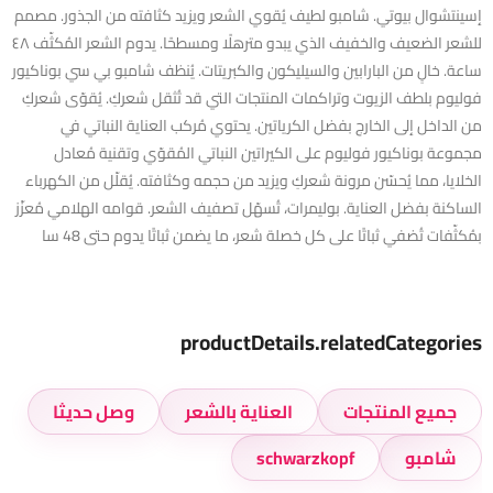
إسينتشوال بيوتي. شامبو لطيف يُقوي الشعر ويزيد كثافته من الجذور. مصمم
للشعر الضعيف والخفيف الذي يبدو مترهلًا ومسطحًا. يدوم الشعر المُكثّف ٤٨
ساعة. خالٍ من البارابين والسيليكون والكبريتات. يُنظف شامبو بي سي بوناكيور
فوليوم بلطف الزيوت وتراكمات المنتجات التي قد تُثقل شعركِ. يُقوّى شعركِ
من الداخل إلى الخارج بفضل الكرياتين. يحتوي مُركب العناية النباتي في
مجموعة بوناكيور فوليوم على الكيراتين النباتي المُقوّي وتقنية مُعادل
الخلايا، مما يُحسّن مرونة شعركِ ويزيد من حجمه وكثافته. يُقلّل من الكهرباء
الساكنة بفضل العناية. بوليمرات، تُسهّل تصفيف الشعر. قوامه الهلامي مُعزّز
بمُكثّفات تُضفي ثباتًا على كل خصلة شعر، ما يضمن ثباتًا يدوم حتى 48 سا
productDetails.relatedCategories
جميع المنتجات
العناية بالشعر
وصل حديثا
شامبو
schwarzkopf