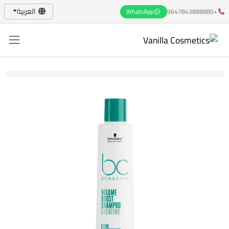
العربية
WhatsApp
+9647843888880