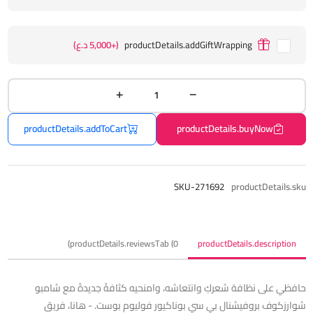
productDetails.addGiftWrapping
(+5,000 د.ع)
productDetails.addToCart
productDetails.buyNow
SKU-271692
productDetails.sku
productDetails.reviewsTab (0)
productDetails.description
حافظي على نظافة شعركِ وانتعاشه، وامنحيه كثافةً جديدةً مع شامبو
شوارزكوف بروفيشنال بي سي بوناكيور فوليوم بوست. - هانا، فريق