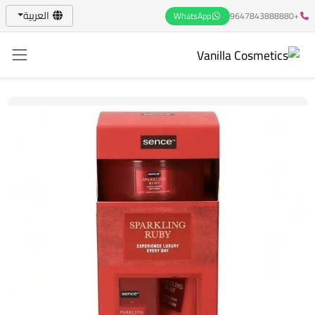
العربية
WhatsApp
+9647843888880