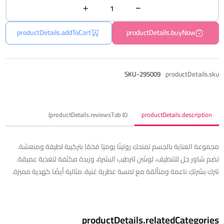
productDetails.addToCart
productDetails.buyNow
SKU-295009
productDetails.sku
productDetails.reviewsTab (0)
productDetails.description
مجموعة العناية بالجسم تمنحكِ روتينًا يوميًا فخمًا بتركيبة لطيفة ومنعشة.
تضم شاور جل للتنظيف، لوشن لترطيب البشرة، وزبدة مكثفة لتغذية عميقة.
تترك بشرتكِ ناعمة ومتألقة مع لمسة عطرية غنية، مثالية أيضًا كهدية مميزة.
productDetails.relatedCategories