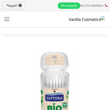
العربية
WhatsApp
+9647843888880