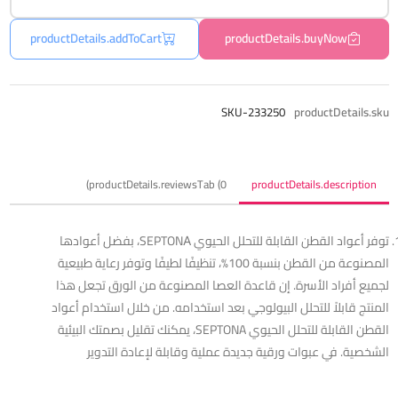
productDetails.addToCart
productDetails.buyNow
SKU-233250
productDetails.sku
productDetails.reviewsTab (0)
productDetails.description
توفر أعواد القطن القابلة للتحلل الحيوي SEPTONΑ، بفضل أعوادها
المصنوعة من القطن بنسبة 100%، تنظيفًا لطيفًا وتوفر رعاية طبيعية
لجميع أفراد الأسرة. إن قاعدة العصا المصنوعة من الورق تجعل هذا
المنتج قابلاً للتحلل البيولوجي بعد استخدامه. من خلال استخدام أعواد
القطن القابلة للتحلل الحيوي SEPTONA، يمكنك تقليل بصمتك البيئية
الشخصية. في عبوات ورقية جديدة عملية وقابلة لإعادة التدوير