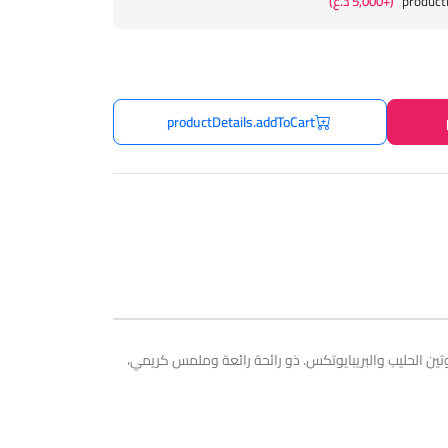
product
(+5,000 د.ع)
productDetails.addToCart
ن الحليب والبريبايوتكس. ذو رائحة رائعة وملمس كريمي،