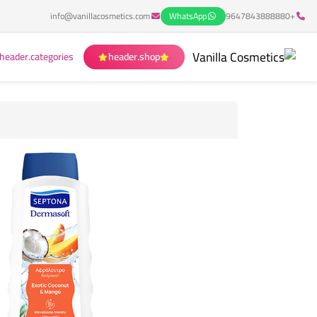
info@vanillacosmetics.com
WhatsApp
+9647843888880
header.categories
header.shop