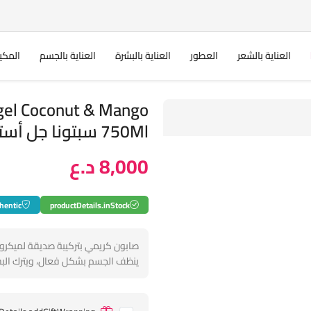
العناية بالشعر
العطور
العناية بالبشرة
العناية بالجسم
المكي
gel Coconut & Mango
750Ml سبتونا جل أستحمام للجسم
8,000 د.ع
hentic
productDetails.inStock
صابون كريمي بتركيبة صديقة لميكروب
ينظف الجسم بشكل فعال، ويترك البش