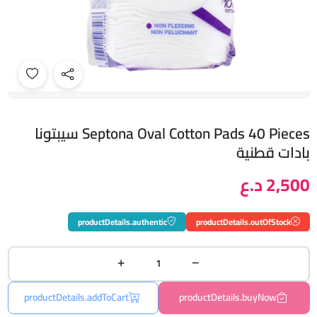
Septona Oval Cotton Pads 40 Pieces سيبتونا
بادات قطنية
2,500 د.ع
productDetails.authentic
productDetails.outOfStock
productDetails.addToCart
productDetails.buyNow