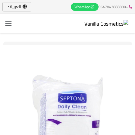
العربية
WhatsApp
+9647843888880