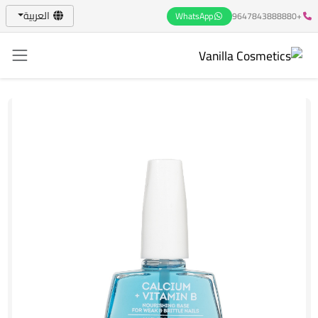
العربية
WhatsApp
+9647843888880