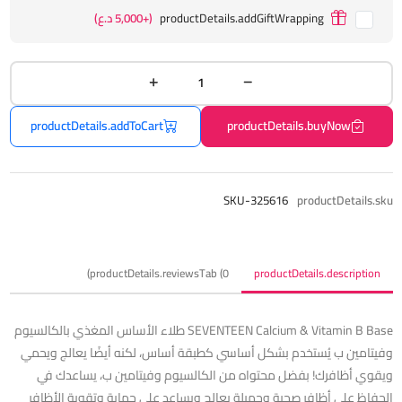
productDetails.addGiftWrapping
(+5,000 د.ع)
productDetails.addToCart
productDetails.buyNow
SKU-325616
productDetails.sku
productDetails.reviewsTab (0)
productDetails.description
SEVENTEEN Calcium & Vitamin B Base طلاء الأساس المغذي بالكالسيوم
وفيتامين ب يُستخدم بشكل أساسي كطبقة أساس، لكنه أيضًا يعالج ويحمي
ويقوي أظافرك! بفضل محتواه من الكالسيوم وفيتامين ب، يساعدك في
الحفاظ على أظافر صحية وجميلة يعالج ويساعد على حماية وتقوية الأظافر