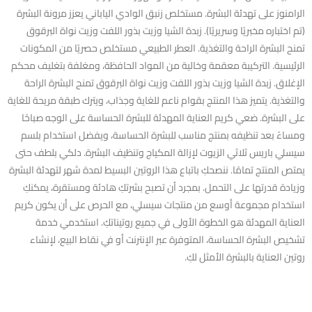
الرامنوز على تهدئة البشرة. مستخلص زنبق الوادي الياباني يعزز مرونة البشرة
(تم اختباره مخبريًا وسريريًا). زبدة الشيا وزيت بذور اللفت وزيت نواة البرقوق
تمنح البشرة الراحة والتغذية. العطر الطبيعي مستخلص حصريًا من المكونات
الرئيسية. التركيبة معقمة وخالية من المواد الحافظة، ومغلفة بتغليف محكم
الإغلاق. زبدة الشيا وزيت بذور اللفت وزيت نواة البرقوق تمنح البشرة الراحة
والتغذية. يتميز هذا المنتج بقوام ناعم للغاية وجذاب، ويترك طبقة مريحة للغاية
على البشرة. ضعي كريم العناية المهدئة للبشرة الحساسة على الوجه صباحًا
ومساءً بعد تنظيفه بمنتج مناسب للبشرة الحساسة، ويفضل استخدام بلسم
سيسلي باريس ثلاثي الزيوت لإزالة المكياج وتنظيف البشرة. دلكي بلطف حتى
يمتص المنتج تمامًا. ننصحكِ باتباع هذا الروتين البسيط لمدة شهر لتهدئة البشرة
وزيادة قدرتها على التحمل. بمجرد أن تصبح بشرتكِ هادئة ومستقرة، يمكنكِ
استخدام مجموعة أوسع من منتجات سيسلي، مع الحرص على أن يكون كريم
العناية المهدئة هو الخطوة الأولى في جميع روتيناتكِ. استخدمي خدمة
تشخيص البشرة الحساسة، المتوفرة عبر الإنترنت أو في نقاط البيع، لإنشاء
روتين العناية بالبشرة الأمثل لكِ.