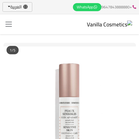
العربية
WhatsApp
+9647843888880
1/5