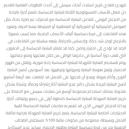
مُهدئ مُغذي مُريح استندت أبحاث سيسلي إلى أحدث التطورات العلمية لتقديم
حل فعال للأسباب الفسيولوجية الثلاثة للبشرة الحساسة، لتنعم أخيرًا بالراحة
من الانزعاج اليومي. تتفاعل البشرة الحساسة مع مُحفزات غير ضارة عادةً، مثل
العوامل الكيميائية أو الفيزيائية أو العاطفية أو المرتبطة بنمط الحياة. وتعود
هذه التفاعلات إلى فرط حساسية ألياف الأعصاب الجلدية، مما يُسبب شعورًا
بالانزعاج (وخز، شد، حكة، وإحساس بالحرارة)، يتبعه سلسلة من التفاعلات في
الجلد قد تؤدي إلى احمرار واضح. كما قد تفتقر البشرة الحساسة إلى الدهون،
التي تلعب دورًا أساسيًا في حاجزها الواقي من خلال تغذيتها ومنع جفافها.
يوفر مُستحضر العناية المُهدئة للبشرة الحساسة راحة فورية، ويُقلل من ظهور
الاحمرار، ويُعزز نعومة البشرة ومرونتها وترطيبها. بعد أسبوعين، تُصبح البشرة
أقوى وأكثر مرونة، ويبدو أن قدرتها على التحمل قد ارتفعت. بعد أربعة أسابيع،
تُصبح البشرة مُريحة بشكل دائم. تبدو البشرة أكثر إشراقًا وجمالًا وشبابًا بشكل
ملحوظ. يمكنكِ استخدام مجموعة أوسع من منتجات سيسلي مع الحفاظ على
كريم العناية المهدئة للبشرة الحساسة كخطوة أولى في جميع روتيناتكِ. أخيرًا،
وداعًا للانزعاج اليومي الذي قد تشعر به صاحبات البشرة الحساسة! لتلبية
الاحتياجات الخاصة للبشرة الحساسة، يتميز كريم العناية المهدئة بتركيبة فائقة
التحمل وبسيطة، مصنوعة من مكونات نباتية 100%: مستخلص الطحالب
الذهبية يحد من فرط حساسية البشرة وظهور الاحمرار. يساعد عديد السكاريد