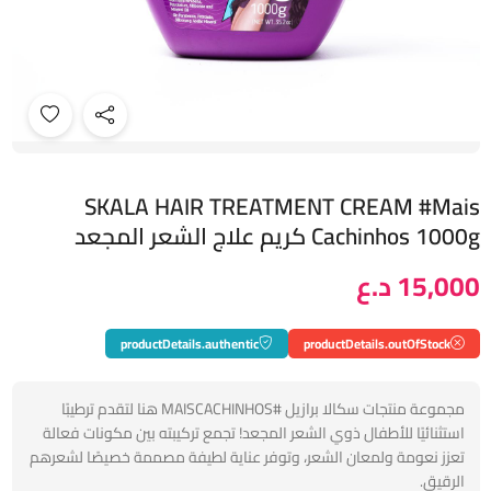
SKALA HAIR TREATMENT CREAM #Mais
Cachinhos 1000g كريم علاج الشعر المجعد
15,000 د.ع
productDetails.authentic
productDetails.outOfStock
مجموعة منتجات سكالا برازيل #MAISCACHINHOS هنا لتقدم ترطيبًا
استثنائيًا للأطفال ذوي الشعر المجعد! تجمع تركيبته بين مكونات فعالة
تعزز نعومة ولمعان الشعر، وتوفر عناية لطيفة مصممة خصيصًا لشعرهم
الرقيق.