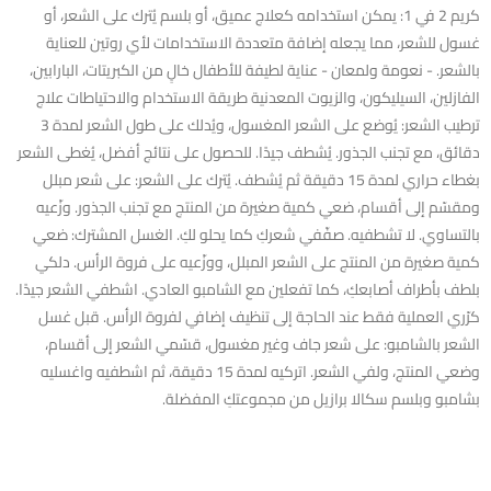
كريم 2 في 1: يمكن استخدامه كعلاج عميق، أو بلسم يُترك على الشعر، أو
غسول للشعر، مما يجعله إضافة متعددة الاستخدامات لأي روتين للعناية
بالشعر. - نعومة ولمعان - عناية لطيفة للأطفال خالٍ من الكبريتات، البارابين،
الفازلين، السيليكون، والزيوت المعدنية طريقة الاستخدام والاحتياطات علاج
ترطيب الشعر: يُوضع على الشعر المغسول، ويُدلك على طول الشعر لمدة 3
دقائق، مع تجنب الجذور. يُشطف جيدًا. للحصول على نتائج أفضل، يُغطى الشعر
بغطاء حراري لمدة 15 دقيقة ثم يُشطف. يُترك على الشعر: على شعر مبلل
ومقسّم إلى أقسام، ضعي كمية صغيرة من المنتج مع تجنب الجذور. وزّعيه
بالتساوي. لا تشطفيه. صفّفي شعركِ كما يحلو لكِ. الغسل المشترك: ضعي
كمية صغيرة من المنتج على الشعر المبلل، ووزّعيه على فروة الرأس. دلكي
بلطف بأطراف أصابعكِ، كما تفعلين مع الشامبو العادي. اشطفي الشعر جيدًا.
كرّري العملية فقط عند الحاجة إلى تنظيف إضافي لفروة الرأس. قبل غسل
الشعر بالشامبو: على شعر جاف وغير مغسول، قسّمي الشعر إلى أقسام،
وضعي المنتج، ولفي الشعر. اتركيه لمدة 15 دقيقة، ثم اشطفيه واغسليه
بشامبو وبلسم سكالا برازيل من مجموعتكِ المفضلة.