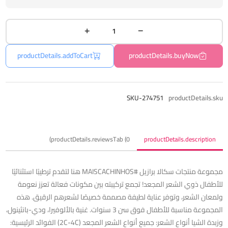
productDetails.addToCart
productDetails.buyNow
SKU-274751
productDetails.sku
productDetails.reviewsTab (0)
productDetails.description
مجموعة منتجات سكالا برازيل #MAISCACHINHOS هنا لتقدم ترطيبًا استثنائيًا
للأطفال ذوي الشعر المجعد! تجمع تركيبته بين مكونات فعالة تعزز نعومة
ولمعان الشعر، وتوفر عناية لطيفة مصممة خصيصًا لشعرهم الرقيق. هذه
المجموعة مناسبة للأطفال فوق سن 3 سنوات. غنية بالألوفيرا، ودي-بانثينول،
وزبدة الشيا أنواع الشعر: جميع أنواع الشعر المجعد (2C-4C) الفوائد الرئيسية: