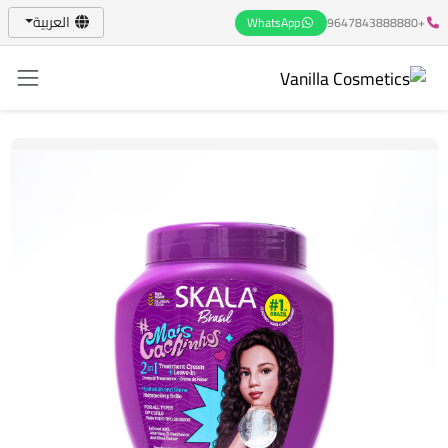
العربية
WhatsApp
+9647843888880