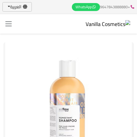
العربية
WhatsApp
+9647843888880