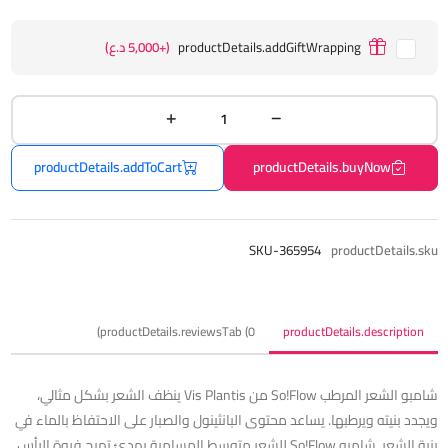
productDetails.addGiftWrapping
(+5,000 د.ع)
productDetails.addToCart
productDetails.buyNow
SKU-365954
productDetails.sku
productDetails.reviewsTab (0)
productDetails.description
شامبو الشعر المرطب So!Flow من Vis Plantis ينظف الشعر بشكل مثالي،
ويجدد بنيته ويرطبها. يساعد محتوى البانثينول والصبار على الاحتفاظ بالماء في
بنية الشعر. شامبو So!Flow للشعر متوسط ​​المسامية يهدئ تهيج فروة الرأس.