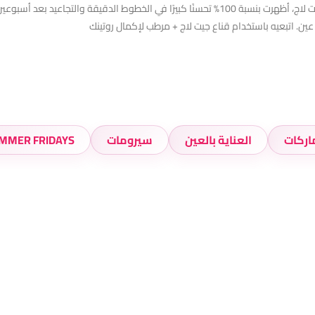
سريرية أجريت على 31 مشاركًا باستخدام مصل العين الليلي جيت لاج، أظهرت بنسبة 100% تحسنًا كبي
ن. اتبعيه باستخدام قناع جيت لاج + مرطب لإكمال روتينك
اركات
العناية بالعين
سيرومات
MMER FRIDAYS