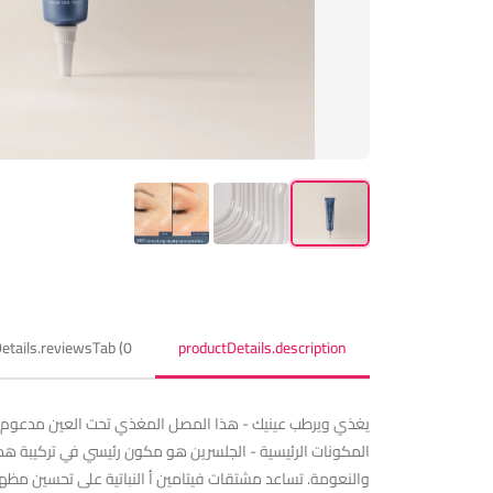
etails.reviewsTab (0)
productDetails.description
يغذي ويرطب عينيك - هذا المصل المغذي تحت العين مدعوم بال
المكونات الرئيسية - الجلسرين هو مكون رئيسي في تركيبة هذ
والنعومة. تساعد مشتقات فيتامين أ النباتية على تحسين مظهر