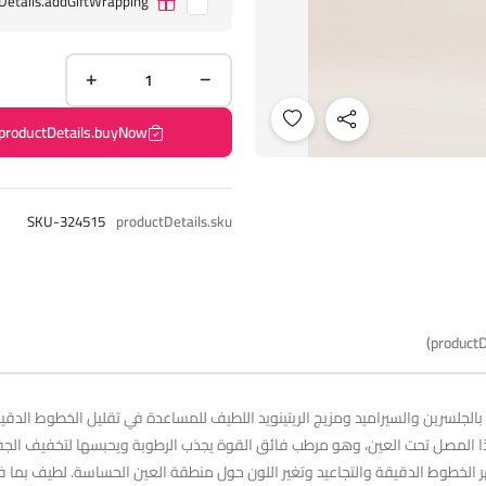
Details.addGiftWrapping
productDetails.buyNow
SKU-324515
productDetails.sku
productD
جلسرين والسيراميد ومزيج الريتينويد اللطيف للمساعدة في تقليل الخطوط الدقي
ا المصل تحت العين، وهو مرطب فائق القوة يجذب الرطوبة ويحبسها لتخفيف الجفا
 الخطوط الدقيقة والتجاعيد وتغير اللون حول منطقة العين الحساسة. لطيف بما فيه