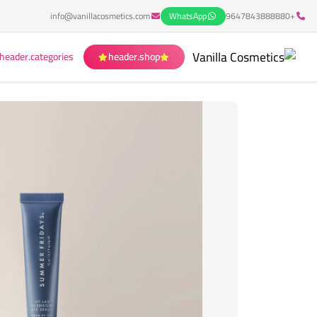
info@vanillacosmetics.com
WhatsApp
+9647843888880
header.categories
header.shop