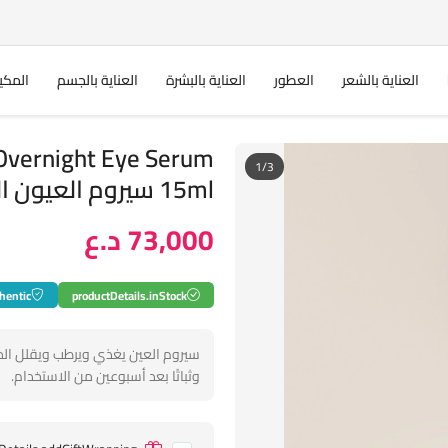
العناية بالشعر
العطور
العناية بالبشرة
العناية بالجسم
المكي
vernight Eye Serum
1/3
15ml سيروم العيون الليلي من سمر فرايديز
73,000 د.ع
hentic
productDetails.inStock
سيروم العين يغذي ويرطب ويقلل الخط
وثباتًا بعد أسبوعين من الاستخدام.